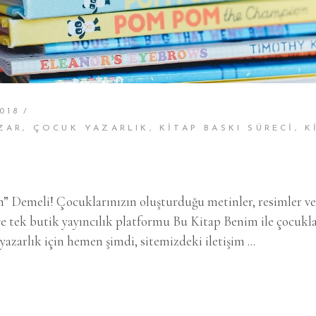
018
ZAR
,
ÇOCUK YAZARLIK
,
KITAP BASKI SÜRECI
,
K
 Demeli! Çocuklarınızın oluşturduğu metinler, resimler ve
 ve tek butik yayıncılık platformu Bu Kitap Benim ile çocukl
 yazarlık için hemen şimdi, sitemizdeki iletişim