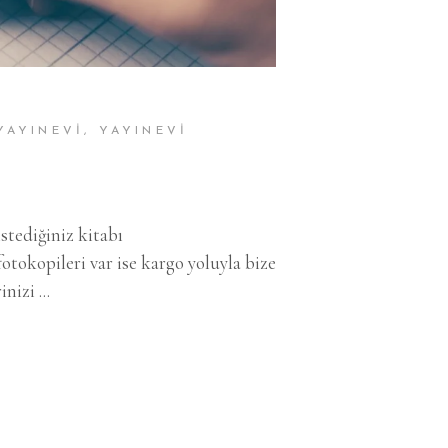
YAYINEVI
,
YAYINEVI
stediğiniz kitabı
tokopileri var ise kargo yoluyla bize
rinizi