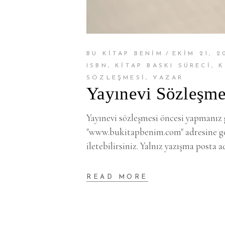
BU KİTAP BENİM
EKIM 21, 2
ISBN
,
KITAP BASKI SÜRECI
,
K
SÖZLEŞMESI
,
YAZAR
Yayınevi Sözleşme
Yayınevi sözleşmesi öncesi yapmanız 
"www.bukitapbenim.com" adresine gönd
iletebilirsiniz. Yalnız yazışma posta a
READ MORE