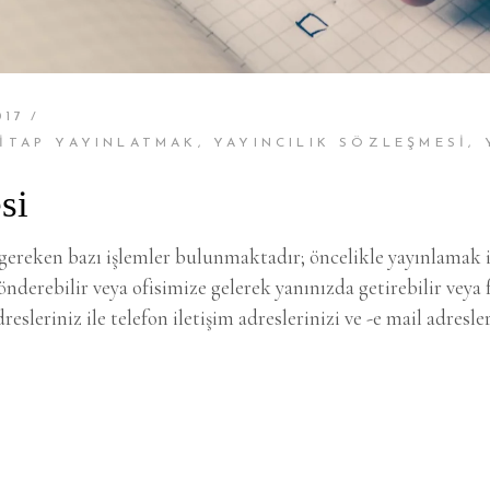
017
ITAP YAYINLATMAK
,
YAYINCILIK SÖZLEŞMESI
,
si
gereken bazı işlemler bulunmaktadır; öncelikle yayınlamak i
erebilir veya ofisimize gelerek yanınızda getirebilir veya fo
dresleriniz ile telefon iletişim adreslerinizi ve -e mail adresle