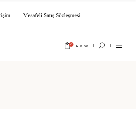
tişim
Mesafeli Satış Sözleşmesi
0
₺
0,00
No products in the cart.