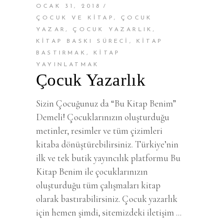
OCAK 31, 2018
ÇOCUK VE KITAP
,
ÇOCUK
YAZAR
,
ÇOCUK YAZARLIK
,
KITAP BASKI SÜRECI
,
KITAP
BASTIRMAK
,
KITAP
YAYINLATMAK
Çocuk Yazarlık
Sizin Çocuğunuz da “Bu Kitap Benim”
Demeli! Çocuklarınızın oluşturduğu
metinler, resimler ve tüm çizimleri
kitaba dönüştürebilirsiniz. Türkiye’nin
ilk ve tek butik yayıncılık platformu Bu
Kitap Benim ile çocuklarınızın
oluşturduğu tüm çalışmaları kitap
olarak bastırabilirsiniz. Çocuk yazarlık
için hemen şimdi, sitemizdeki iletişim