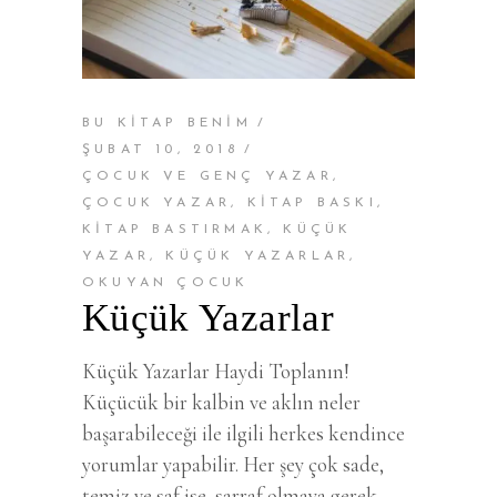
BU KİTAP BENİM
ŞUBAT 10, 2018
ÇOCUK VE GENÇ YAZAR
,
ÇOCUK YAZAR
,
KITAP BASKI
,
KITAP BASTIRMAK
,
KÜÇÜK
YAZAR
,
KÜÇÜK YAZARLAR
,
OKUYAN ÇOCUK
Küçük Yazarlar
Küçük Yazarlar Haydi Toplanın!
Küçücük bir kalbin ve aklın neler
başarabileceği ile ilgili herkes kendince
yorumlar yapabilir. Her şey çok sade,
temiz ve saf ise, sarraf olmaya gerek