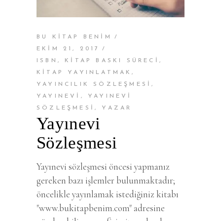
BU KİTAP BENİM
EKIM 21, 2017
ISBN
,
KITAP BASKI SÜRECI
,
KITAP YAYINLATMAK
,
YAYINCILIK SÖZLEŞMESI
,
YAYINEVI
,
YAYINEVI
SÖZLEŞMESI
,
YAZAR
Yayınevi
Sözleşmesi
Yayınevi sözleşmesi öncesi yapmanız
gereken bazı işlemler bulunmaktadır;
öncelikle yayınlamak istediğiniz kitabı
"www.bukitapbenim.com" adresine