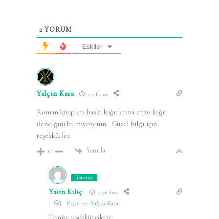
2
YORUM
Eskiler
Yalçın Kara
5 yıl önce
Roman kitapları baskı kağıtlarına enzo kağıt
dendiğini bilmiyordum . Güzel bilgi için
teşekkürler.
Yanıtla
0
Yönetici
Yasin Kılıç
5 yıl önce
Reply to
Yalçın Kara
İlginize teşekkür ederiz.