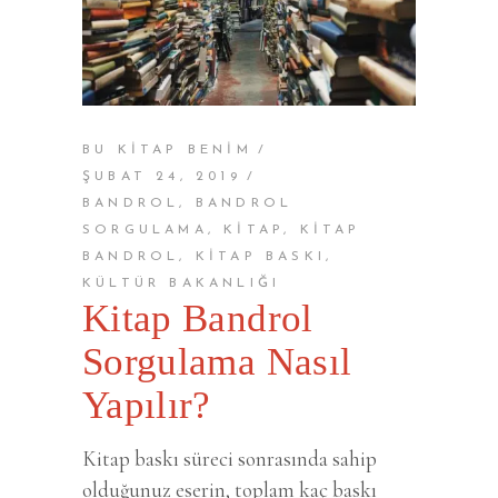
BU KİTAP BENİM
ŞUBAT 24, 2019
BANDROL
,
BANDROL
SORGULAMA
,
KITAP
,
KITAP
BANDROL
,
KITAP BASKI
,
KÜLTÜR BAKANLIĞI
Kitap Bandrol
Sorgulama Nasıl
Yapılır?
Kitap baskı süreci sonrasında sahip
olduğunuz eserin, toplam kaç baskı