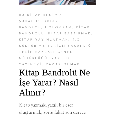
BU KİTAP BENİM
ŞUBAT 13, 2018
BANDROL
,
HOLOGRAM
,
KITAP
BANDROLÜ
,
KITAP BASTIRMAK
,
KITAP YAYINLATMAK
,
T.C.
KÜLTÜR VE TURIZM BAKANLIĞI
TELIF HAKLARI GENEL
MÜDÜRLÜĞÜ
,
YAYFED
,
YAYINEVI
,
YAZAR OLMAK
Kitap Bandrolü Ne
İşe Yarar? Nasıl
Alınır?
Kitap yazmak, yazılı bir eser
oluşturmak, zorlu fakat son derece