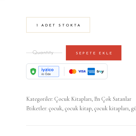
1 ADET STOKTA
SEPETE EKLE
Kategoriler:
Çocuk Kitapları
,
En Çok Satanlar
Etiketler:
çocuk
,
çocuk kitap
,
çocuk kitapları
,
g