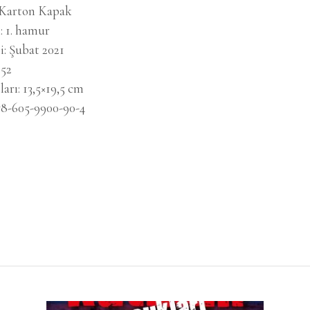
Karton Kapak
i
1. hamur
i
Şubat 2021
52
ları
13,5×19,5 cm
78-605-9900-90-4