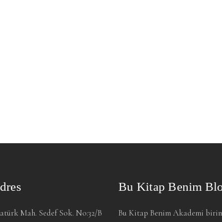
₺ 32,00.
dres
Bu Kitap Benim Bl
atürk Mah. Sedef Sok. No:32/B
Bu Kitap Benim Akademi biri