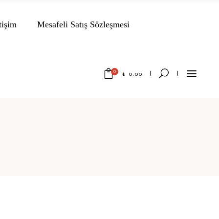
tişim
Mesafeli Satış Sözleşmesi
0
₺
0,00
No products in the cart.