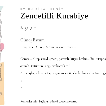
BY BU KİTAP BENİM
Zencefilli Kurabiye
₺
50,00
Güneş Batum
11 yaşındaki Güneş Batum’un kaleminden…
Gamze… Kitapların düşmanı, gamzeli, küçük bir kız… Bir kütüphane,
onun bu tutumunu değiştirebilecek mi?
Arkadaşlık, aile ve kitap sevgisini sonuna kadar hissedeceğiniz eğle
3…
2…
1!
Kemerlerinizi bağlayın çünkü yola çıkıyoruz.