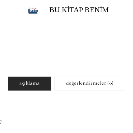
BU KİTAP BENİM
açıklama
değerlendirmeler (0)
7