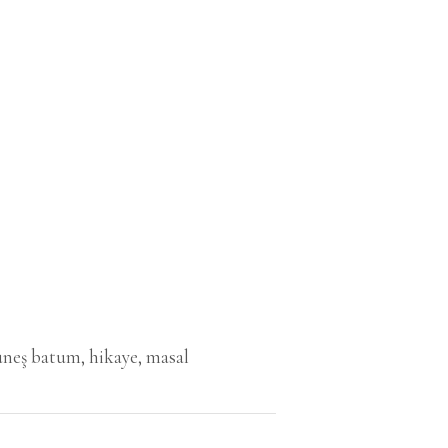
üneş batum
,
hikaye
,
masal