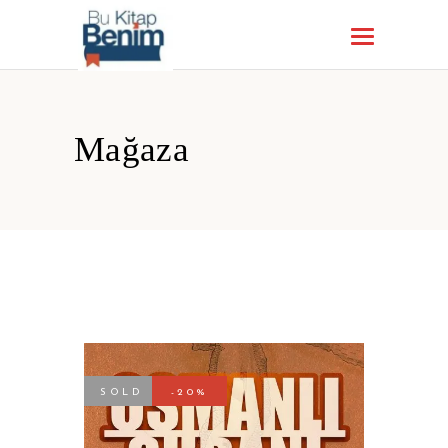
Mağaza
SOLD
-20%