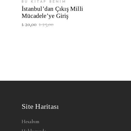
BU KİTAP BENİM
İstanbul’dan Çıkış Milli
Mücadele’ye Giriş
Orijinal
Şu
₺
20,00
₺
25,00
fiyat:
andaki
₺ 25,00.
fiyat:
₺ 20,00.
Site Haritası
Hesabım