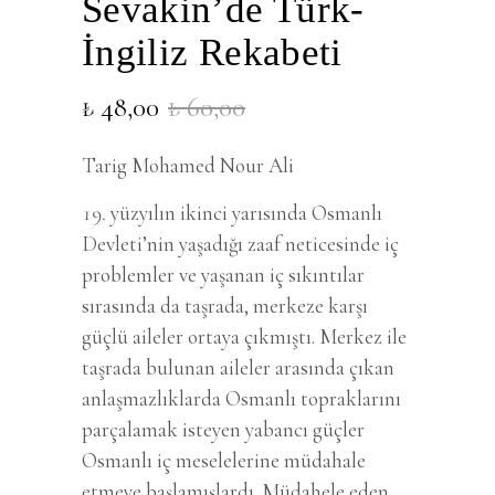
Sevakin’de Türk-
İngiliz Rekabeti
Orijinal
Şu
₺
48,00
₺
60,00
fiyat:
andaki
₺ 60,00.
fiyat:
Tarig Mohamed Nour Ali
₺ 48,00.
yüzyılın ikinci yarısında Osmanlı
Devleti’nin yaşadığı zaaf neticesinde iç
problemler ve yaşanan iç sıkıntılar
sırasında da taşrada, merkeze karşı
güçlü aileler ortaya çıkmıştı. Merkez ile
taşrada bulunan aileler arasında çıkan
anlaşmazlıklarda Osmanlı topraklarını
parçalamak isteyen yabancı güçler
Osmanlı iç meselelerine müdahale
etmeye başlamışlardı. Müdahele eden