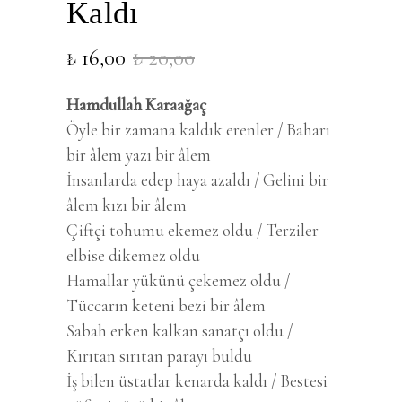
Kaldı
Orijinal
Şu
₺
16,00
₺
20,00
fiyat:
andaki
₺ 20,00.
fiyat:
Hamdullah Karaağaç
₺ 16,00.
Öyle bir zamana kaldık erenler / Baharı
bir âlem yazı bir âlem
İnsanlarda edep haya azaldı / Gelini bir
âlem kızı bir âlem
Çiftçi tohumu ekemez oldu / Terziler
elbise dikemez oldu
Hamallar yükünü çekemez oldu /
Tüccarın keteni bezi bir âlem
Sabah erken kalkan sanatçı oldu /
Kırıtan sırıtan parayı buldu
İş bilen üstatlar kenarda kaldı / Bestesi