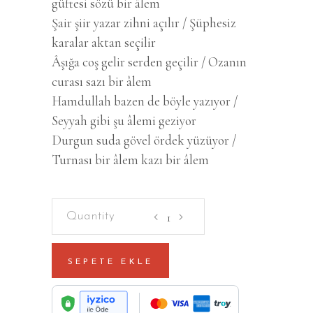
güftesi sözü bir âlem
Şair şiir yazar zihni açılır / Şüphesiz
karalar aktan seçilir
Âşığa coş gelir serden geçilir / Ozanın
curası sazı bir âlem
Hamdullah bazen de böyle yazıyor /
Seyyah gibi şu âlemi geziyor
Durgun suda gövel ördek yüzüyor /
Turnası bir âlem kazı bir âlem
Bu
Dünyada
İyilik
SEPETE EKLE
Kaldı
quantity