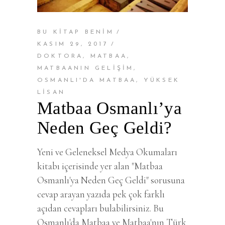
BU KİTAP BENİM
KASIM 29, 2017
DOKTORA
,
MATBAA
,
MATBAANIN GELIŞIM
,
OSMANLI'DA MATBAA
,
YÜKSEK
LISAN
Matbaa Osmanlı’ya
Neden Geç Geldi?
Yeni ve Geleneksel Medya Okumaları
kitabı içerisinde yer alan "Matbaa
Osmanlı'ya Neden Geç Geldi" sorusuna
cevap arayan yazıda pek çok farklı
açıdan cevapları bulabilirsiniz. Bu
Osmanlı'da Matbaa ve Matbaa'nın Türk