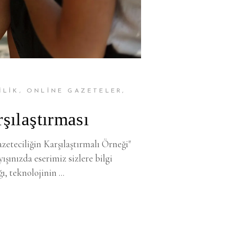
ILIK
,
ONLINE GAZETELER
,
şılaştırması
eteciliğin Karşılaştırmalı Örneği"
ışınızda eserimiz sizlere bilgi
ğı, teknolojinin