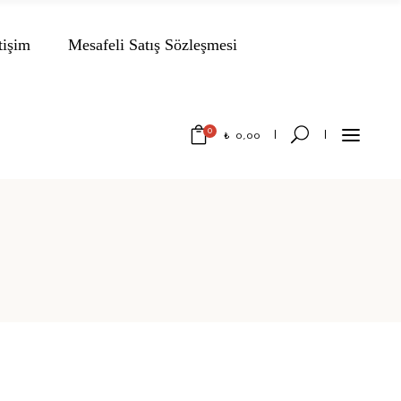
tişim
Mesafeli Satış Sözleşmesi
0
₺
0,00
No products in the cart.