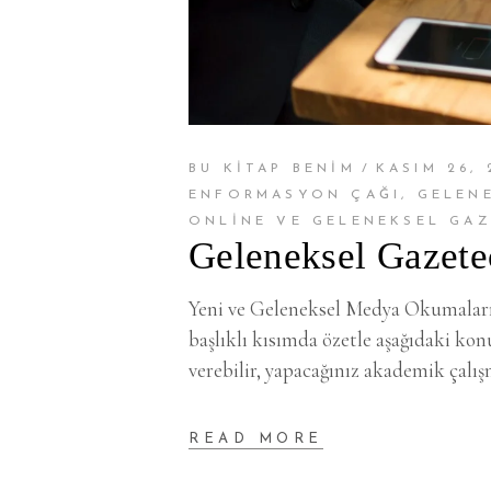
BU KİTAP BENİM
KASIM 26, 
ENFORMASYON ÇAĞI
,
GELEN
ONLINE VE GELENEKSEL GAZ
Geleneksel Gazetec
Yeni ve Geleneksel Medya Okumaları k
başlıklı kısımda özetle aşağıdaki konu
verebilir, yapacağınız akademik çalı
READ MORE