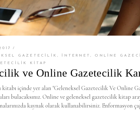
2017
EKSEL GAZETECILIK
,
INTERNET
,
ONLINE GAZEC
ETECILIK KITAP
ilik ve Online Gazetecilik Kar
itabı içinde yer alan "Geleneksel Gazetecilik Ve Online Gaz
ları bulacaksınız. Online ve geleneksel gazetecilik kitap aray
şmalarınızda kaynak olarak kullanabilirsiniz. Enformasyon ça