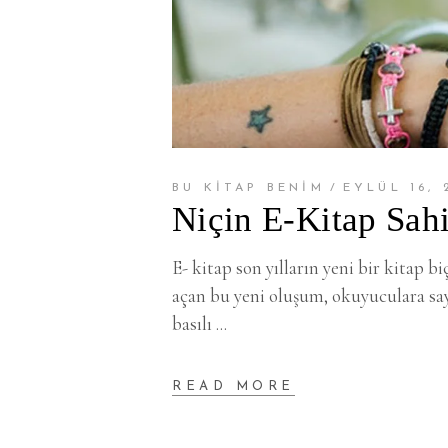
BU KİTAP BENİM
EYLÜL 16, 
Niçin E-Kitap Sahi
E- kitap son yılların yeni bir kitap bi
açan bu yeni oluşum, okuyuculara say
basılı
READ MORE