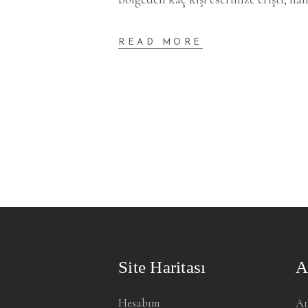
READ MORE
Site Haritası
A
Hesabım
At