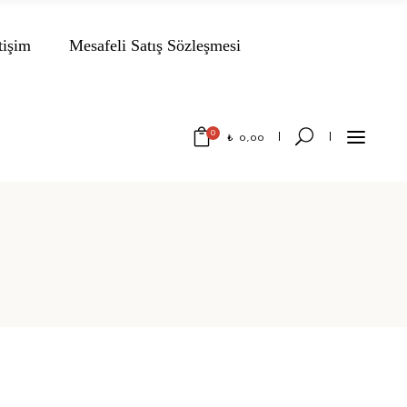
tişim
Mesafeli Satış Sözleşmesi
0
₺
0,00
No products in the cart.