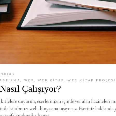
 2018
BASTIRMA
,
WEB
,
WEB KITAP
,
WEB KITAP PROJES
Nasıl Çalışıyor?
 kitlelere duyurun, eserlerinizin içinde yer alan hazineleri mi
inde kitabınızı web dünyasına taşıyoruz. Eseriniz hakkında y
angi sayfalar okundu, hangi