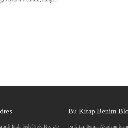
dres
Bu Kitap Benim Bl
atürk Mah. Sedef Sok. No:32/B
Bu Kitap Benim Akademi biri