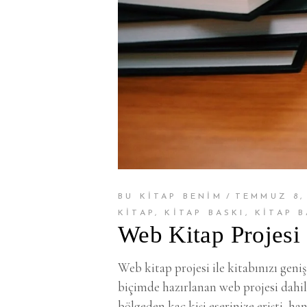
BU KİTAP BENİM
TEMMUZ 8,
KITAP
,
KITAP BASKI
,
KITAP 
Web Kitap Projesi 
Web kitap projesi ile kitabınızı geniş
biçimde hazırlanan web projesi dahil
bölgeden kaç kişi eserinize erişti, h