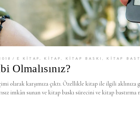
2018
E KITAP
,
KITAP
,
KITAP BASKI
,
KITAP BAS
bi Olmalısınız?
çimi olarak karşımıza çıktı. Özellikle kitap ile ilgili aklınız
ısız imkân sunan ve kitap baskı sürecini ve kitap bastırma 