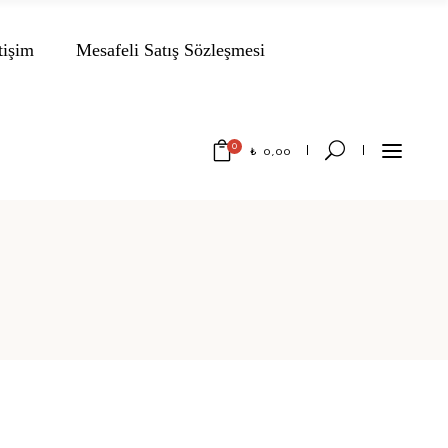
tişim
Mesafeli Satış Sözleşmesi
0
₺
0,00
No products in the cart.