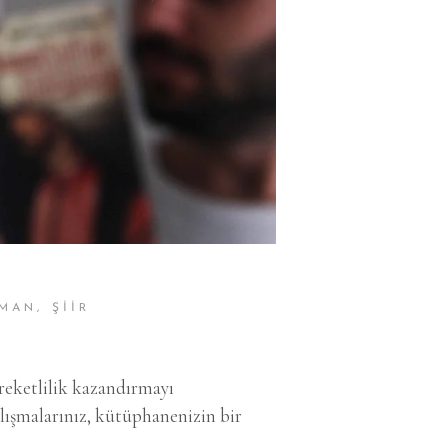
MAN
,
ŞIIR
areketlilik kazandırmayı
alışmalarınız, kütüphanenizin bir