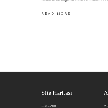
READ MORE
Site Haritası
A
Hesabım
At