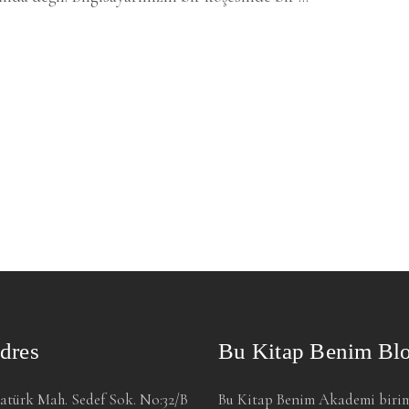
dres
Bu Kitap Benim Bl
atürk Mah. Sedef Sok. No:32/B
Bu Kitap Benim Akademi biri