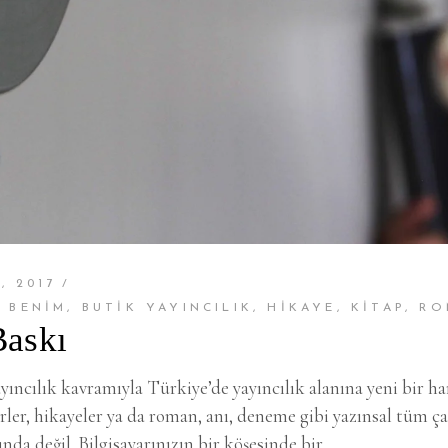
, 2017
P BENIM
,
BUTIK YAYINCILIK
,
HIKAYE
,
KITAP
,
RO
Baskı
ıncılık kavramıyla Türkiye’de yayıncılık alanına yeni bir h
rler, hikayeler ya da roman, anı, deneme gibi yazınsal tüm ç
da değil. Bilgisayarınızın bir köşesinde bir