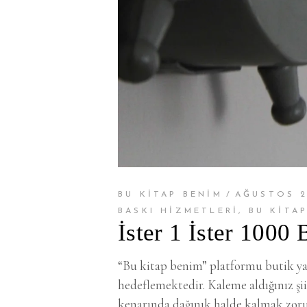
BU KİTAP BENİM
AĞUSTOS 2
BASKI HIZMETLERI
,
BU KITA
İster 1 İster 1000 
“Bu kitap benim” platformu butik yay
hedeflemektedir. Kaleme aldığınız şii
kenarında dağınık halde kalmak zorun