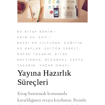
BU KİTAP BENİM
EKIM 29, 2017
BASKI VE CILTLEME
,
DAĞITIM
VE RAFLAR
,
EDITÖR SÜRECI
,
KAPAK TASARIM
,
KITAP
BASTIRMAK
,
MIZANPAJ
,
SAYFA
TASARIM
,
YAZAR ONAYI
Yayına Hazırlık
Süreçleri
Kitap bastırmak konusunda
kararlılığınızı ortaya koydunuz. Bizimle