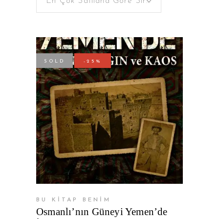
En Çok Satılana Göre Sırala
SOLD
-25%
DEVAMINI OKU
BU KİTAP BENİM
Osmanlı’nın Güneyi Yemen’de