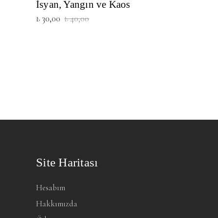
İsyan, Yangın ve Kaos
Orijinal
Şu
₺
30,00
₺
40,00
fiyat:
andaki
₺ 40,00.
fiyat:
₺ 30,00.
Site Haritası
Hesabım
Hakkımızda