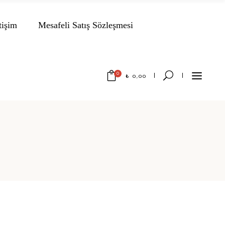
tişim
Mesafeli Satış Sözleşmesi
0
₺
0,00
No products in the cart.