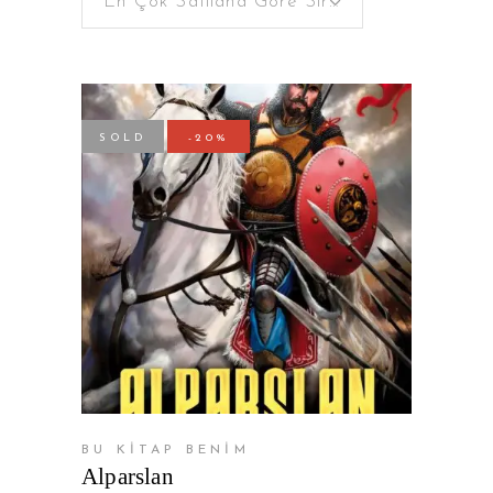
En Çok Satılana Göre Sırala
SOLD
-20%
DEVAMINI OKU
BU KİTAP BENİM
Alparslan