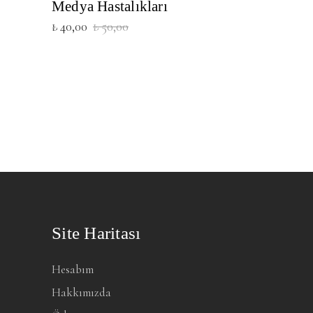
Medya Hastalıkları
Orijinal
Şu
₺
40,00
₺
50,00
fiyat:
andaki
₺ 50,00.
fiyat:
₺ 40,00.
Site Haritası
Hesabım
Hakkımızda