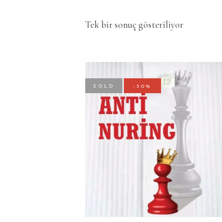
Tek bir sonuç gösteriliyor
SOLD
-30%
DEVAMINI OKU