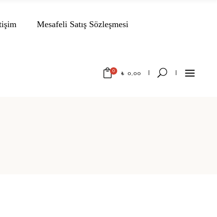
tişim
Mesafeli Satış Sözleşmesi
0
₺
0,00
No products in the cart.