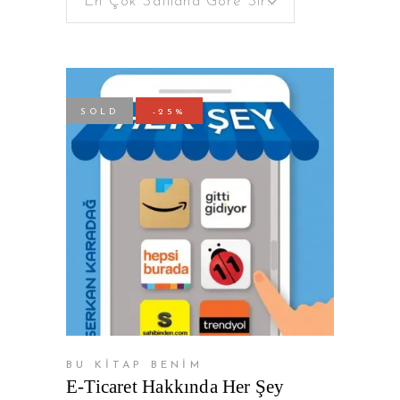
En Çok Satılana Göre Sırala
SOLD
-25%
DEVAMINI OKU
BU KİTAP BENİM
E-Ticaret Hakkında Her Şey