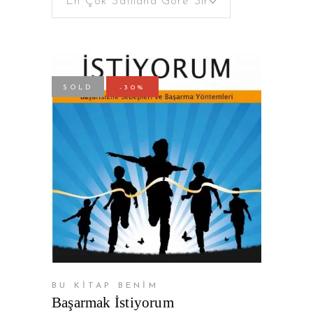
En Çok Satılana Göre Sırala
SOLD
-30%
DEVAMINI OKU
BU KİTAP BENİM
Başarmak İstiyorum