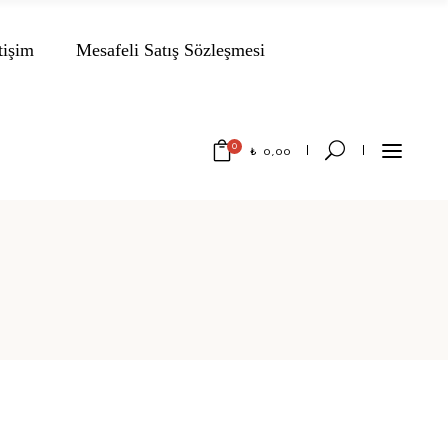
tişim
Mesafeli Satış Sözleşmesi
0
₺
0,00
No products in the cart.